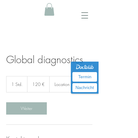
Global diagnostics
Termin
120
Euro
1 Std.
1
120 €
Location 1
Nachricht
S
t
d
Weiter