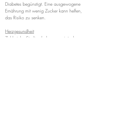
Diabetes begünstigt. Eine ausgewogene 
Ernährung mit wenig Zucker kann helfen, 
das Risiko zu senken.
Herzgesundheit
Zahlreiche Studien haben gezeigt, dass 
ein hoher Zuckerkonsum mit einem 
erhöhten Risiko für Herzkrankheiten 
verbunden ist. Zucker kann Entzündungen 
im Körper fördern, den Blutdruck erhöhen 
und die Blutfettwerte negativ beeinflussen. 
Diese Faktoren tragen zur Entstehung von 
Herz-Kreislauf-Erkrankungen bei.
Zahngesundheit
Zucker ist ein Hauptverursacher von 
Karies. Bakterien in der Mundflora 
ernähren sich von Zucker und 
produzieren Säuren, die den 